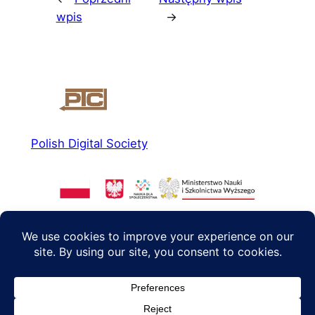
wpis
→
Polish Digital Society
About us
Social media
News
Facebook
Read more
Instagram
Agenda 2040
Twitter/X