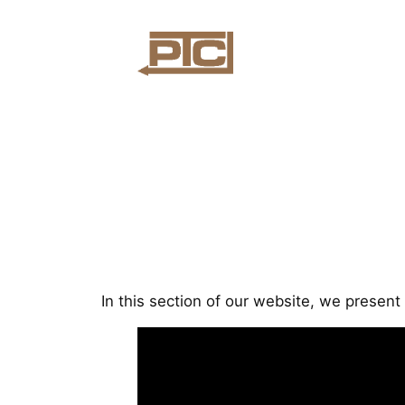
Skip
to
content
In this section of our website, we present 