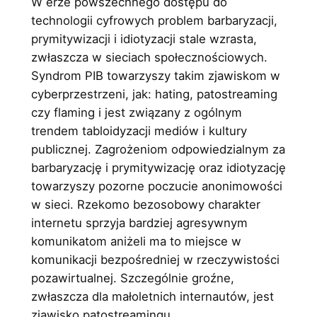
W erze powszechnego dostępu do
technologii cyfrowych problem barbaryzacji,
prymitywizacji i idiotyzacji stale wzrasta,
zwłaszcza w sieciach społecznościowych.
Syndrom PIB towarzyszy takim zjawiskom w
cyberprzestrzeni, jak: hating, patostreaming
czy flaming i jest związany z ogólnym
trendem tabloidyzacji mediów i kultury
publicznej. Zagrożeniom odpowiedzialnym za
barbaryzację i prymitywizację oraz idiotyzację
towarzyszy pozorne poczucie anonimowości
w sieci. Rzekomo bezosobowy charakter
internetu sprzyja bardziej agresywnym
komunikatom aniżeli ma to miejsce w
komunikacji bezpośredniej w rzeczywistości
pozawirtualnej. Szczególnie groźne,
zwłaszcza dla małoletnich internautów, jest
zjawisko patostreamingu.