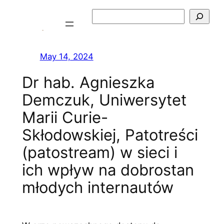
Skip
Szukaj
to
content
May 14, 2024
Dr hab. Agnieszka
Demczuk, Uniwersytet
Marii Curie-
Skłodowskiej, Patotreści
(patostream) w sieci i
ich wpływ na dobrostan
młodych internautów