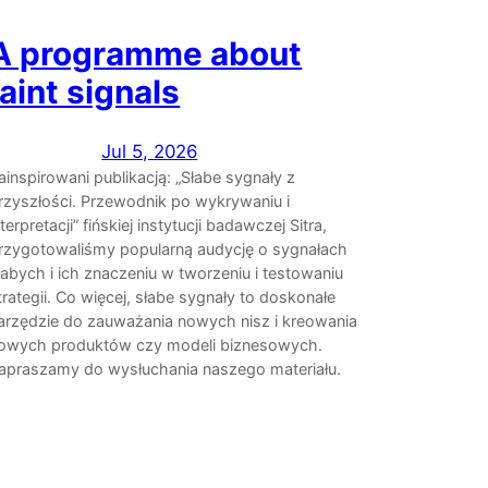
A programme about
faint signals
Jul 5, 2026
ainspirowani publikacją: „Słabe sygnały z
rzyszłości. Przewodnik po wykrywaniu i
nterpretacji” fińskiej instytucji badawczej Sitra,
rzygotowaliśmy popularną audycję o sygnałach
łabych i ich znaczeniu w tworzeniu i testowaniu
trategii. Co więcej, słabe sygnały to doskonałe
arzędzie do zauważania nowych nisz i kreowania
owych produktów czy modeli biznesowych.
apraszamy do wysłuchania naszego materiału.