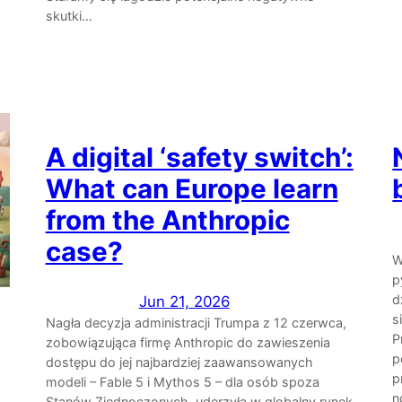
skutki…
A digital ‘safety switch’:
What can Europe learn
from the Anthropic
case?
W
p
d
Jun 21, 2026
s
Nagła decyzja administracji Trumpa z 12 czerwca,
P
zobowiązująca firmę Anthropic do zawieszenia
p
dostępu do jej najbardziej zaawansowanych
p
modeli – Fable 5 i Mythos 5 – dla osób spoza
n
Stanów Zjednoczonych, uderzyła w globalny rynek