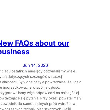
New FAQs about our
business
Jun 14, 2026
 ciągu ostatnich miesięcy otrzymaliśmy wiele
ytań dotyczących szczegółów naszej
ziałalności. Były one na tyle powtarzalne, że udało
ię uporządkować je w spójną całość.
rzygotowaliśmy więc odpowiedzi na najczęściej
owtarzające się pytania. Przy okazji powstał mały
rzewodnik do samodzielnych prób wdrożenia
owoczesnych technik planistycznych. Jeśli