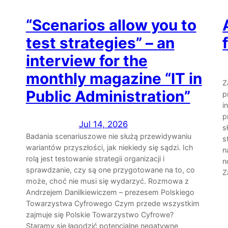
“Scenarios allow you to
test strategies” – an
interview for the
monthly magazine “IT in
Z
Public Administration”
p
i
p
Jul 14, 2026
s
Badania scenariuszowe nie służą przewidywaniu
s
wariantów przyszłości, jak niekiedy się sądzi. Ich
n
rolą jest testowanie strategii organizacji i
n
sprawdzanie, czy są one przygotowane na to, co
Z
może, choć nie musi się wydarzyć. Rozmowa z
Andrzejem Danilkiewiczem – prezesem Polskiego
Towarzystwa Cyfrowego Czym przede wszystkim
zajmuje się Polskie Towarzystwo Cyfrowe?
Staramy się łagodzić potencjalne negatywne