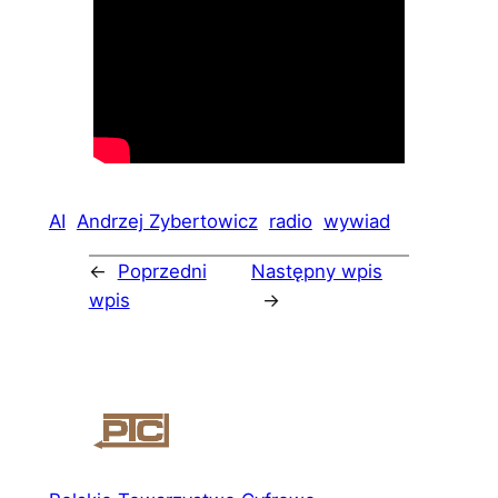
AI
Andrzej Zybertowicz
radio
wywiad
←
Poprzedni
Następny wpis
wpis
→