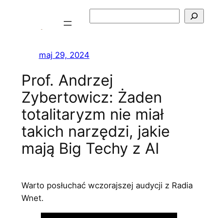
Przejdź
Szukaj
do
treści
maj 29, 2024
Prof. Andrzej
Zybertowicz: Żaden
totalitaryzm nie miał
takich narzędzi, jakie
mają Big Techy z AI
Warto posłuchać wczorajszej audycji z Radia
Wnet.