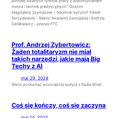
potrzeb lokalnych rynków pracy z wykorzystaniem
metod i technik predykcyjnych”. Gośćmi
Magdaleny Szymaszek – Naumiuk byli prof. Paweł
Skrzydlewski – Rektor Akademii Zamojskiej i Andrzej
Danilkiewicz – prezes PTC.
Prof. Andrzej Zybertowicz:
Żaden totalitaryzm nie miał
takich narzędzi, jakie mają Big
Techy z AI
maj 29, 2024
Warto posłuchać wczorajszej audycji z Radia Wnet.
Coś się kończy, coś się zaczyna
maj 14, 2024