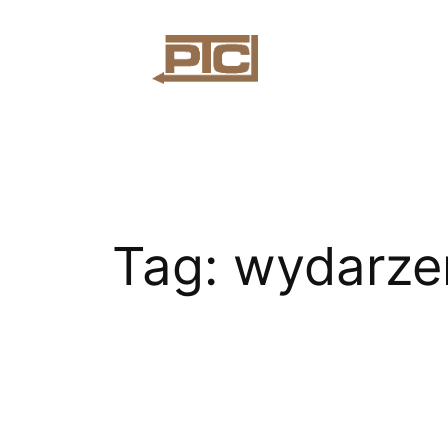
Przejdź
do
treści
Tag:
wydarze