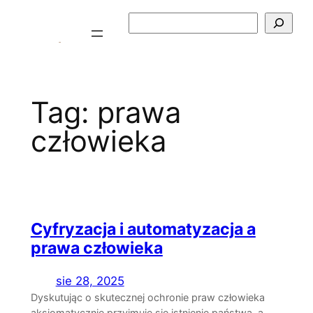
Przejdź
Szukaj
do
treści
Tag:
prawa
człowieka
Cyfryzacja i automatyzacja a
prawa człowieka
sie 28, 2025
Dyskutując o skutecznej ochronie praw człowieka
aksjomatycznie przyjmuje się istnienie państwa, a