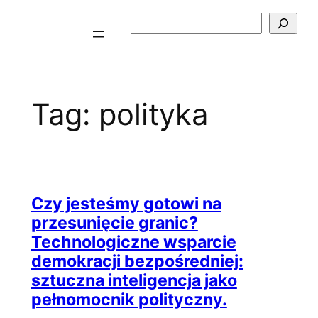
Przejdź
Szukaj
do
treści
Tag:
polityka
Czy jesteśmy gotowi na
przesunięcie granic?
Technologiczne wsparcie
demokracji bezpośredniej:
sztuczna inteligencja jako
pełnomocnik polityczny.