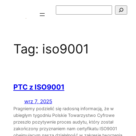
Przejdź
Szukaj
do
treści
Tag:
iso9001
PTC z ISO9001
wrz 7, 2025
Pragniemy podzielić się radosną informacją, że w
ubiegłym tygodniu Polskie Towarzystwo Cyfrowe
przeszło pozytywnie proces audytu, który został
zakończony przyznaniem nam certyfikatu ISO9001
obejmującym naszą działalność w zakresie tworzenia