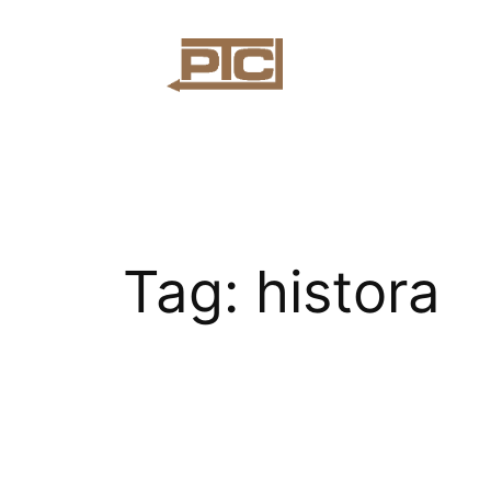
Przejdź
do
treści
Tag:
histora